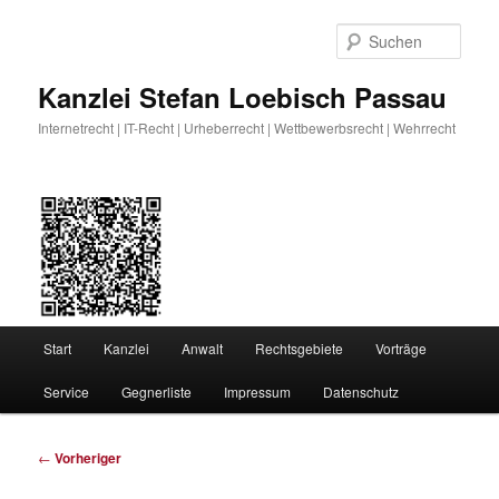
Zum
primären
Such
Inhalt
springen
Kanzlei Stefan Loebisch Passau
Internetrecht | IT-Recht | Urheberrecht | Wettbewerbsrecht | Wehrrecht
Hauptmenü
Start
Kanzlei
Anwalt
Rechtsgebiete
Vorträge
Service
Gegnerliste
Impressum
Datenschutz
Beitragsnavigation
←
Vorheriger