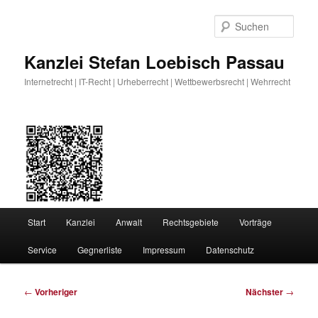
Zum
primären
Such
Inhalt
springen
Kanzlei Stefan Loebisch Passau
Internetrecht | IT-Recht | Urheberrecht | Wettbewerbsrecht | Wehrrecht
Hauptmenü
Start
Kanzlei
Anwalt
Rechtsgebiete
Vorträge
Service
Gegnerliste
Impressum
Datenschutz
Beitragsnavigation
←
Vorheriger
Nächster
→