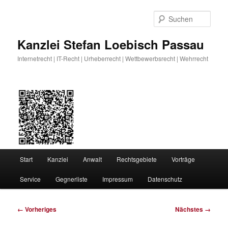
Zum
primären
Such
Inhalt
springen
Kanzlei Stefan Loebisch Passau
Internetrecht | IT-Recht | Urheberrecht | Wettbewerbsrecht | Wehrrecht
Hauptmenü
Start
Kanzlei
Anwalt
Rechtsgebiete
Vorträge
Service
Gegnerliste
Impressum
Datenschutz
Bilder-
← Vorheriges
Nächstes →
Navigation