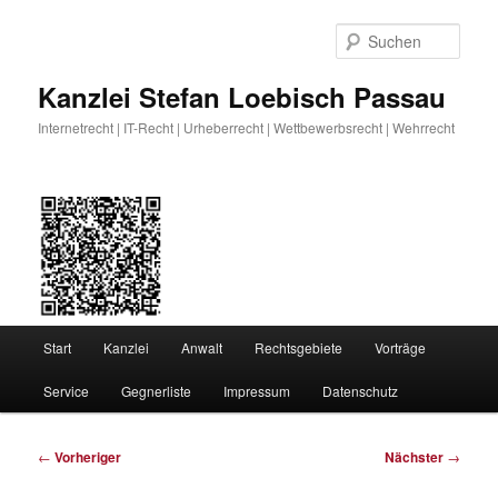
Zum
primären
Such
Inhalt
springen
Kanzlei Stefan Loebisch Passau
Internetrecht | IT-Recht | Urheberrecht | Wettbewerbsrecht | Wehrrecht
Hauptmenü
Start
Kanzlei
Anwalt
Rechtsgebiete
Vorträge
Service
Gegnerliste
Impressum
Datenschutz
Beitragsnavigation
←
Vorheriger
Nächster
→