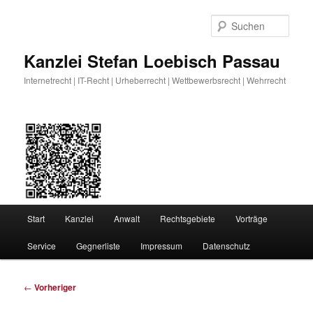
Zum
primären
Such
Inhalt
springen
Kanzlei Stefan Loebisch Passau
Internetrecht | IT-Recht | Urheberrecht | Wettbewerbsrecht | Wehrrecht
Hauptmenü
Start
Kanzlei
Anwalt
Rechtsgebiete
Vorträge
Service
Gegnerliste
Impressum
Datenschutz
Beitragsnavigation
←
Vorheriger