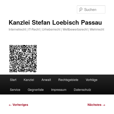
Zum
primären
Such
Inhalt
springen
Kanzlei Stefan Loebisch Passau
Internetrecht | IT-Recht | Urheberrecht | Wettbewerbsrecht | Wehrrecht
Hauptmenü
Start
Kanzlei
Anwalt
Rechtsgebiete
Vorträge
Service
Gegnerliste
Impressum
Datenschutz
Bilder-
← Vorheriges
Nächstes →
Navigation